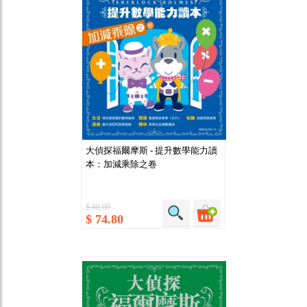
大偵探福爾摩斯 - 提升數學能力讀
本：加減乘除之卷
$ 88.00
$ 74.80