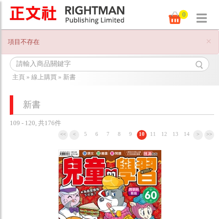
0
×
項目不存在
主頁
»
線上購買
»
新書
新書
109 - 120, 共176件
<<
<
5
6
7
8
9
10
11
12
13
14
>
>>