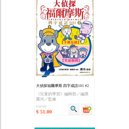
大偵探福爾摩斯 四字成語101 #2
《兒童的學習》編輯部／編撰
厲河／監修
$ 60.00
$ 51.00