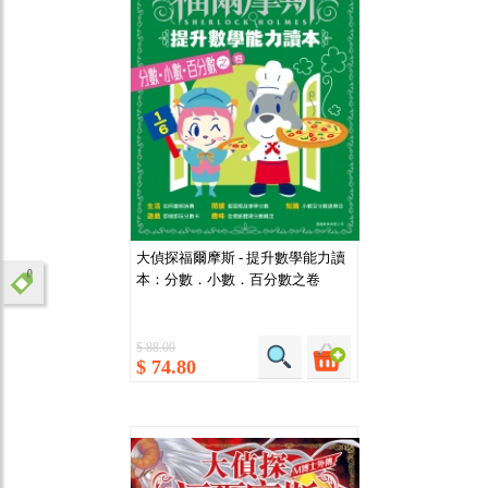
大偵探福爾摩斯 - 提升數學能力讀
本：分數．小數．百分數之卷
$ 88.00
$ 74.80