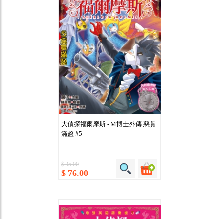
大偵探福爾摩斯 - M博士外傳 惡貫
滿盈 #5
$ 95.00
$ 76.00