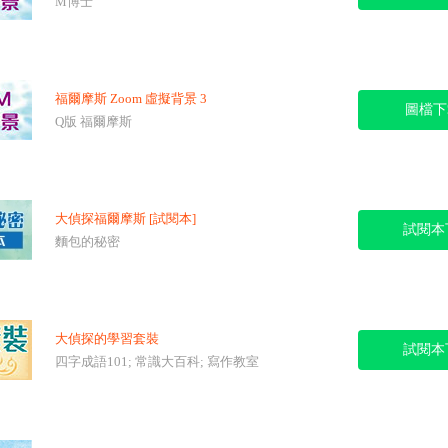
M博士
福爾摩斯 Zoom 虛擬背景 3
圖檔下
Q版 福爾摩斯
大偵探福爾摩斯 [試閱本]
試閱本
麵包的秘密
大偵探的學習套裝
試閱本
四字成語101; 常識大百科; 寫作教室