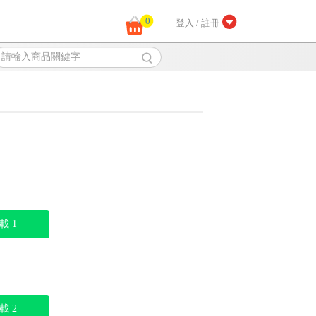
0
登入 / 註冊
載 1
載 2