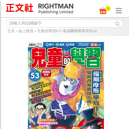
0
主頁
»
線上購買
»
兒童的學習#53 看福爾摩斯學寫作(4)