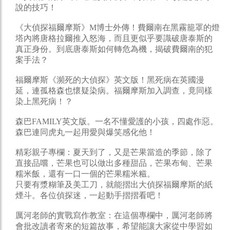
說的技巧！
《大偵探福爾摩斯》M博士外傳！費爾南在黑霧籠罩的燈
塔內將唐格拉爾推入怒海，而且更似乎要識破唐泰斯的
真正身份。到底唐泰斯如何轉危為機，揭破費爾南的犯
案手法？
福爾摩斯《瀕死的大偵探》英文版！黑死病在英國漫
延，連孤格森也懷疑染病。福爾摩斯加入調查，竟同樣
染上黑死病！？
森巴FAMILY英文版。一名不懂愛護的小孩，四處作惡。
森巴連同虎丸一起用愛與爆笑感化他！
精彩親子專欄：夏天到了，又是芒果當造的季節，除了
直接品嚐，芒果也可以做出多種甜品，芒果布甸、芒果
糯米飯，還有一口一個的芒果糯米糍。
只要有漿糊筆及美工刀，就能摺出大偵探福爾摩斯的紙
煙斗。各位偵探迷，一起動手摺摺看吧！
厲河老師的實戰寫作教室：在這個專欄中，厲河老師將
會批改讀者寄來的短篇故事，希望能讓大家從中學習如