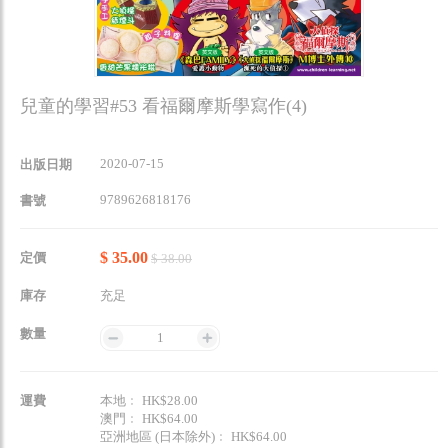
兒童的學習#53 看福爾摩斯學寫作(4)
2020-07-15
出版日期
9789626818176
書號
$ 35.00
定價
$ 38.00
庫存
充足
數量
1
運費
本地﹕ HK$28.00
澳門﹕ HK$64.00
亞洲地區 (日本除外)﹕ HK$64.00