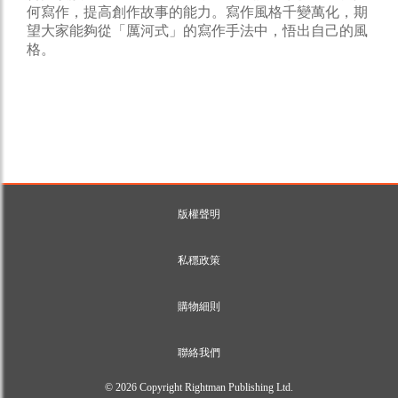
何寫作，提高創作故事的能力。寫作風格千變萬化，期
望大家能夠從「厲河式」的寫作手法中，悟出自己的風
格。
版權聲明
私穩政策
購物細則
聯絡我們
© 2026 Copyright Rightman Publishing Ltd.