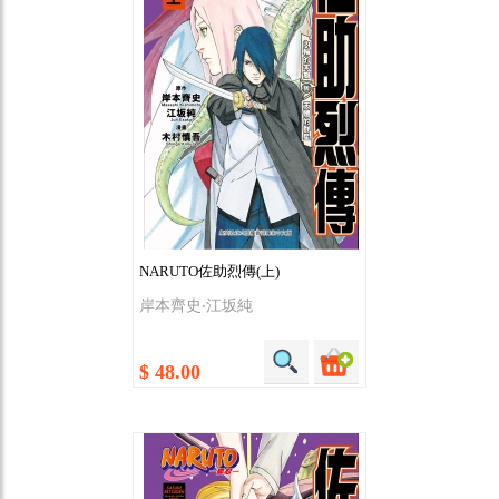
NARUTO佐助烈傳(上)
岸本齊史‧江坂純
$ 48.00