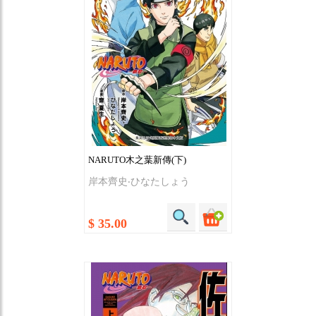
NARUTO木之葉新傳(下)
岸本齊史‧ひなたしょう
$ 35.00