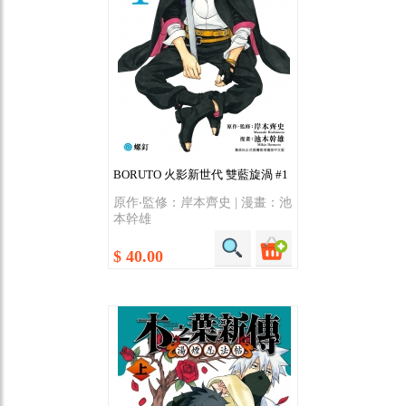
BORUTO 火影新世代 雙藍旋渦 #1
原作‧監修：岸本齊史 | 漫畫：池
本幹雄
$ 40.00