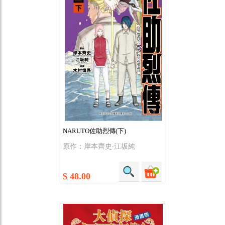
NARUTO佐助烈傳(下)
原作：岸本齊史‧江坂純
$ 48.00