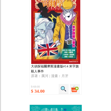
大偵探福爾摩斯漫畫版#14 米字旗
殺人事件
原著︰厲河 | 漫畫︰月牙
$ 68.00
$ 34.00