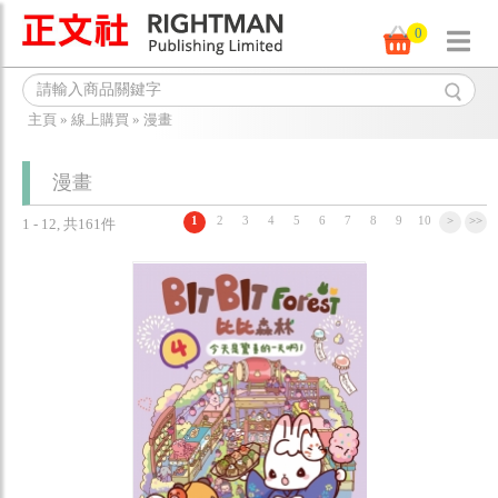
0
主頁
»
線上購買
»
漫畫
漫畫
1
2
3
4
5
6
7
8
9
10
>
>>
1 - 12, 共161件