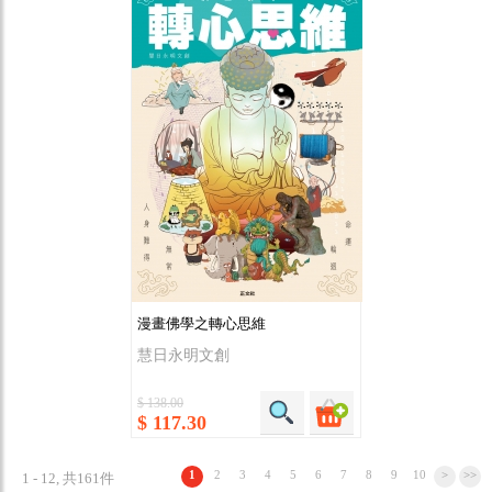
漫畫佛學之轉心思維
慧日永明文創
$ 138.00
$ 117.30
1
2
3
4
5
6
7
8
9
10
>
>>
1 - 12, 共161件