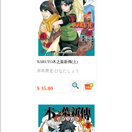
NARUTO木之葉新傳(上)
岸本齊史‧ひなたしょう
$ 35.00