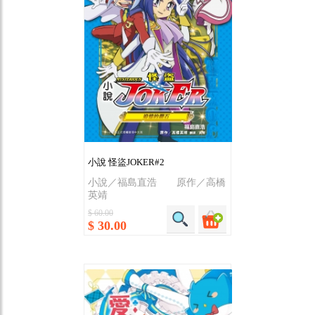
小說 怪盜JOKER#2
小說／福島直浩 原作／高橋
英靖
$ 60.00
$ 30.00