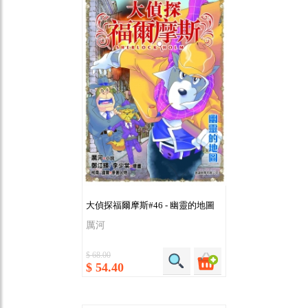
大偵探福爾摩斯#46 - 幽靈的地圖
厲河
$ 68.00
$ 54.40