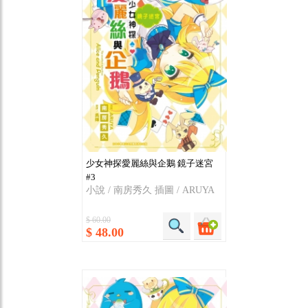
少女神探愛麗絲與企鵝 鏡子迷宮
#3
小說 / 南房秀久 插圖 / ARUYA
$ 60.00
$ 48.00