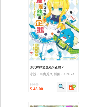
少女神探愛麗絲與企鵝 #1
小說 / 南房秀久 插圖 / ARUYA
$ 60.00
$ 48.00