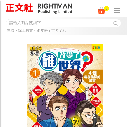
0
主頁
»
線上購買
»
誰改變了世界？#1