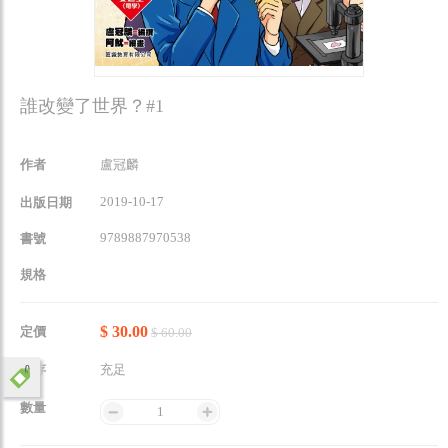
誰改變了世界？#1
作者
盧冠麟
2019-10-17
出版日期
9789887970538
書號
規格
$ 30.00
定價
$ 60.00
庫存
充足
數量
1