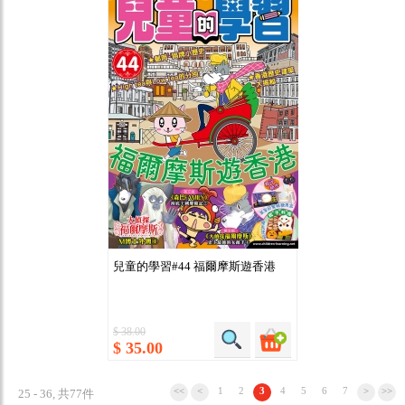
兒童的學習#44 福爾摩斯遊香港
$ 38.00
$ 35.00
<<
<
1
2
3
4
5
6
7
>
>>
25 - 36, 共77件