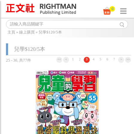
0
主頁
»
線上購買
»
兒學$120/5本
兒學$120/5本
<<
<
1
2
3
4
5
6
7
>
>>
25 - 36, 共77件