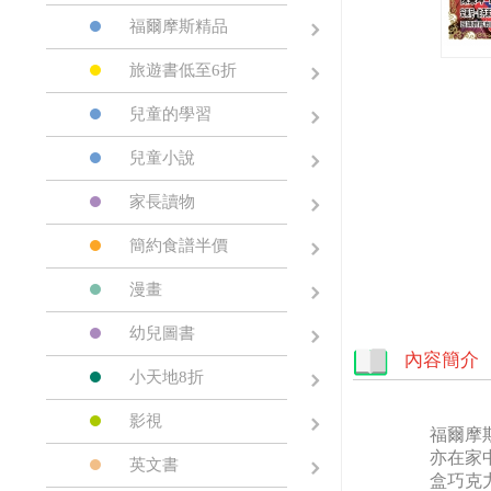
福爾摩斯精品
旅遊書低至6折
兒童的學習
兒童小說
家長讀物
簡約食譜半價
漫畫
幼兒圖書
內容簡介
小天地8折
影視
福爾摩
亦在家
英文書
盒巧克