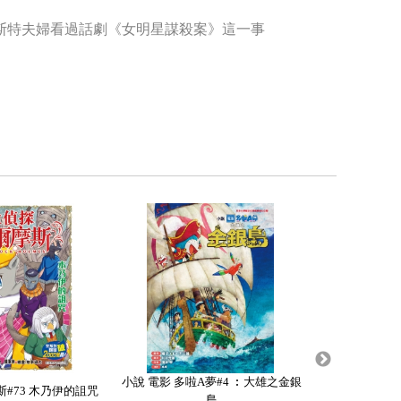
斯特夫婦看過話劇《女明星謀殺案》這一事
小說 電影 多啦A夢#4 ︰大雄之金銀
小說 名偵探柯南
#73 木乃伊的詛咒
島
選 背