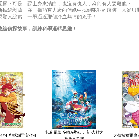
受累？可是，爵士身家清白，也沒有仇人，為何有人要殺他？
斯抽絲剝繭，在一張巧克力廠的信紙中找到犯罪的痕跡，又從貝
現驚人線索，一舉逼近那個冷血無情的兇手！
改編偵探故事，訓練科學邏輯思維！
小說 電影 多啦A夢#5︰ 新‧大雄之
 #4 八戒激鬥流沙河
大偵探福爾摩斯
海底鬼岩城