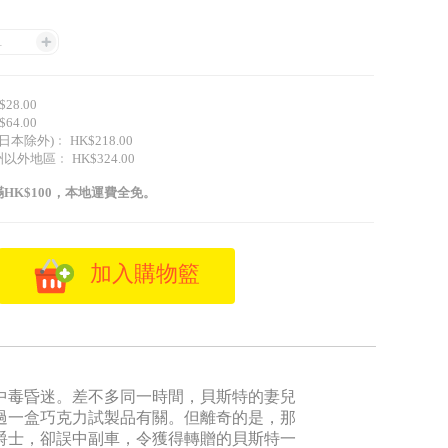
1
28.00
64.00
日本除外)﹕ HK$218.00
外地區﹕ HK$324.00
HK$100，本地運費全免。
加入購物籃
中毒昏迷。差不多同一時間，貝斯特的妻兒
過一盒巧克力試製品有關。但離奇的是，那
爵士，卻誤中副車，令獲得轉贈的貝斯特一