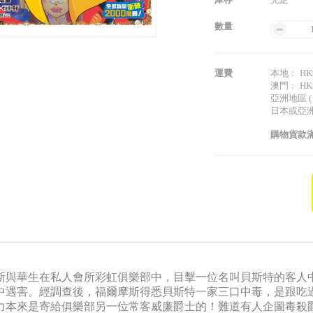
數量
運費
本地﹕ HK$
澳門﹕ HK$
亞洲地區 (
日本或亞洲以
購物貨款滿
斯與華生在私人會所彩虹俱樂部中，目擊一位名叫貝斯特的客人
中遇害。經調查後，福爾摩斯得悉貝斯特一家三口中毒，是跟吃
力本來是寄給俱樂部另一位常客威廉爵士的！難道有人企圖毒殺