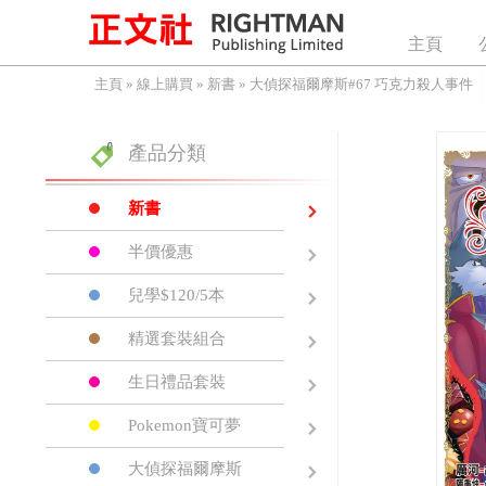
主頁
主頁
»
線上購買
»
新書
»
大偵探福爾摩斯#67 巧克力殺人事件
產品分類
新書
半價優惠
兒學$120/5本
精選套裝組合
生日禮品套裝
Pokemon寶可夢
大偵探福爾摩斯