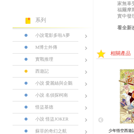
家無辜
福爾摩
實中發
系列
看全新
小說電影多啦A夢
M博士外傳
相關產品
實戰推理
西遊記
小說 愛麗絲與企鵝
小說 名偵探柯南
怪盜基德
小說 怪盜JOKER
少年悟空西遊記
蘇菲的奇幻之航