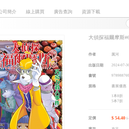
公司簡介
線上購買
廣告查詢
資源下載
大偵探福爾摩斯#
作者
厲河
2024-07-3
出版日期
97898876
書號
規格
書展優惠
1本8折
5本7折
$ 54.40
定價
$
庫存
充足