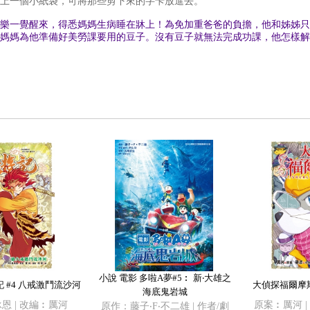
上一個小紙袋，可將那些剪下來的字卡放進去。
樂一覺醒來，得悉媽媽生病睡在牀上！為免加重爸爸的負擔，他和姊姊只
媽媽為他準備好美勞課要用的豆子。沒有豆子就無法完成功課，他怎樣解
小說 電影 多啦A夢#5︰ 新‧大雄之
 #4 八戒激鬥流沙河
大偵探福爾摩斯
海底鬼岩城
恩 | 改編︰厲河
原案︰厲河 |
原作：藤子‧F‧不二雄 | 作者/劇