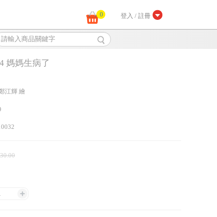
0
登入 / 註冊
4 媽媽生病了
 鄭江輝 繪
9
10032
 30.00
1