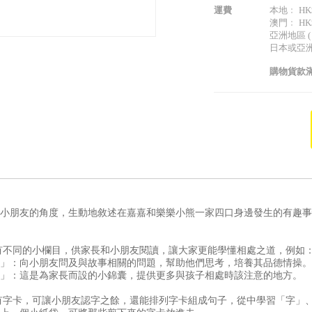
運費
本地﹕ HK$
澳門﹕ HK$
亞洲地區 (
日本或亞洲以
購物貨款滿
小朋友的角度，生動地敘述在嘉嘉和樂樂小熊一家四口身邊發生的有趣事
有不同的小欄目，供家長和小朋友閱讀，讓大家更能學懂相處之道，例如
」：向小朋友問及與故事相關的問題，幫助他們思考，培養其品德情操。
」：這是為家長而設的小錦囊，提供更多與孩子相處時該注意的地方。
有字卡，可讓小朋友認字之餘，還能排列字卡組成句子，從中學習「字」