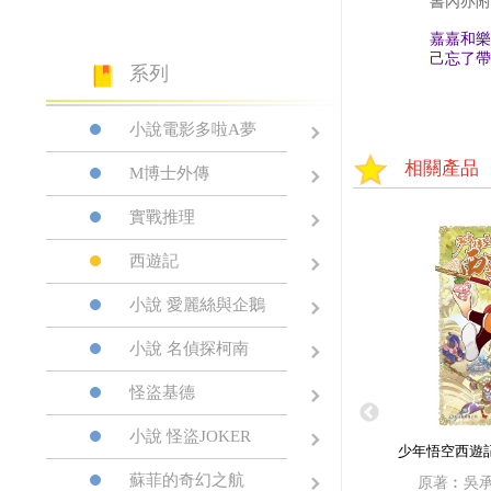
書內亦附
嘉嘉和樂
己忘了帶
系列
小說電影多啦A夢
相關產品
M博士外傳
實戰推理
西遊記
小說 愛麗絲與企鵝
小說 名偵探柯南
怪盜基德
小說 怪盜JOKER
少年悟空西遊記
蘇菲的奇幻之航
原著︰吳承