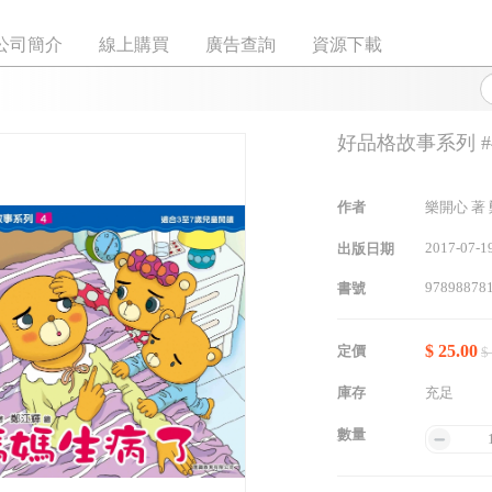
公司簡介
線上購買
廣告查詢
資源下載
好品格故事系列 #
作者
樂開心 著
2017-07-1
出版日期
97898878
書號
$ 25.00
定價
$
庫存
充足
數量