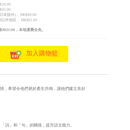
28.00
65.00
日本除外)﹕ HK$90.00
外地區﹕ HK$92.00
HK$100，本地運費全免。
加入購物籃
情，希望令他們易於產生共鳴，讓他們建立良好
：
、「詞」和「句」的關係，提升語文能力。