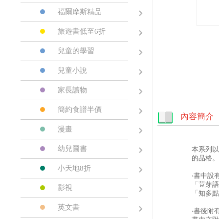
福爾摩斯精品
旅遊書低至6折
兒童的學習
兒童小說
家長讀物
簡約食譜半價
內容簡介
漫畫
幼兒圖書
本系列以
的品格。
小天地8折
‧書中設
「荳芽語
影視
「知多點
英文書
‧書後附