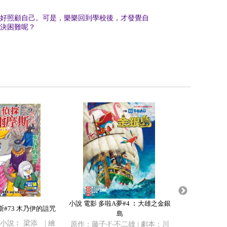
好照顧自己。可是，樂樂回到學校後，才發覺自
決困難呢？
小說 電影 多啦A夢#4 ︰大雄之金銀
小說 名偵探柯南
#73 木乃伊的詛咒
島
選 背
 小說︰ 梁添 | 繪
原作：藤子‧F‧不二雄 | 劇本：川
小說︰酒井匙 