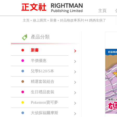
主頁
主頁
»
線上購買
»
新書
»
好品格故事系列 #4 媽媽生病了
產品分類
新書
半價優惠
兒學$120/5本
精選套裝組合
生日禮品套裝
Pokemon寶可夢
大偵探福爾摩斯