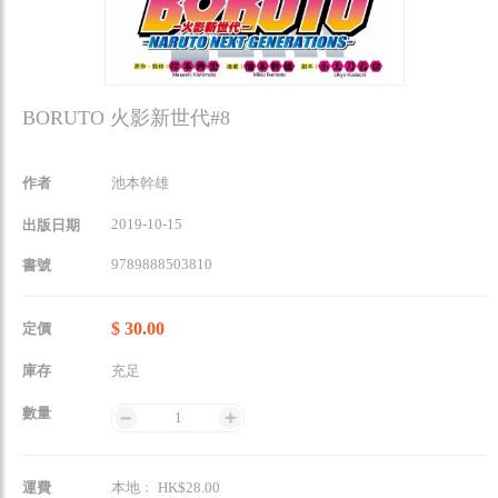
BORUTO 火影新世代#8
作者
池本幹雄
2019-10-15
出版日期
9789888503810
書號
$ 30.00
定價
庫存
充足
數量
1
運費
本地﹕ HK$28.00