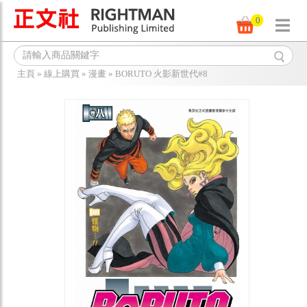
0
主頁
»
線上購買
»
漫畫
»
BORUTO 火影新世代#8