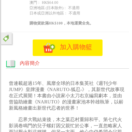
澳門﹕ HK$64.00
亞洲地區 (日本除外)﹕ 不適用
日本或亞洲以外地區﹕ 不適用
購物貨款滿HK$100，本地運費全免。
加入購物籃
內容簡介
曾連載超過15年、風靡全球的日本集英社《週刊少年
JUMP》皇牌漫畫《NARUTO-狐忍-》，其新世代故事現
在正式展開！本書由小說家小太刀右京編寫劇本，並由
曾協助繪畫《NARUTO》的漫畫家池本幹雄執筆，以嶄
新風格繪畫出新世代忍者的世界！
忍界大戰結束後，木之葉忍村重歸和平。第七代火
影渦卷鳴門的兒子螺釘因父親忙於公事，一直忽略家人
而討厭火影這稱號，但另一方面，他心中仍希望令父親