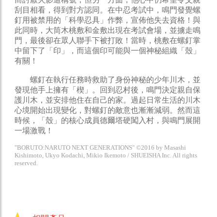
刮目相看，得到對方認同。在中忍考試中，鳴門發覺螺
釘用被禁用的「科學忍具」作弊，宣佈他失去資格！與
此同時，大筒木桃敷和金敷出現在考試會場，並擄走鳴
門，最後卻在眾人聯手下被打敗！當時，桃敷在螺釘掌
中留下了「印」，而這個印可能與一個神秘組織「殼」
有關！
螺釘在執行任務時救助了身份神秘的少年川木，並
發現他手上擁有「楔」。回到忍村後，鳴門決定親自保
護川木，並安排他住在自己的家。過起日常生活的川木
心境開始出現變化，對螺釘的敵意也漸漸減弱。然而這
時候，「殼」的核心成員德爾塔硬闖入村，與鳴門展開
一場激戰！
"BORUTO:NARUTO NEXT GENERATIONS" ©2016 by Masashi
Kishimoto, Ukyo Kodachi, Mikio Ikemoto / SHUEISHA Inc. All rights
reserved.