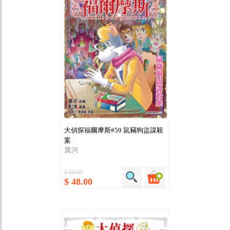
大偵探福爾摩斯#59 鼠竊狗盜謀殺
案
厲河
$ 60.00
$ 48.00