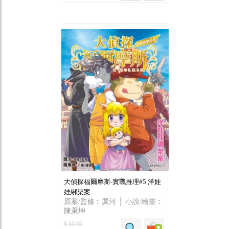
大偵探福爾摩斯-實戰推理#5 洋娃
娃綁架案
原案/監修︰厲河 │ 小說/繪畫︰
陳秉坤
$ 60.00