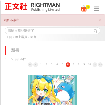
0
×
項目不存在
主頁
»
線上購買
»
新書
新書
61 - 72, 共176件
<<
<
1
2
3
4
5
6
7
8
9
10
>
>>