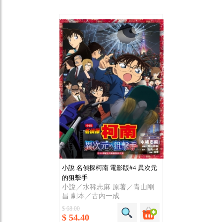
小說 名偵探柯南 電影版#4 異次元
的狙擊手
小說／水稀志麻 原著／青山剛
昌 劇本／古內一成
$ 68.00
$ 54.40