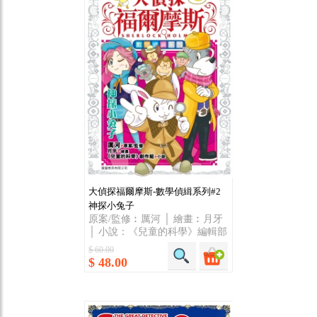
大偵探福爾摩斯-數學偵緝系列#2
神探小兔子
原案/監修︰厲河 │ 繪畫︰月牙
│ 小說：《兒童的科學》編輯部
$ 60.00
$ 48.00