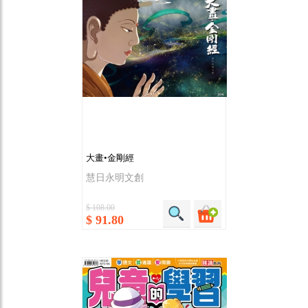
大畫•金剛經
慧日永明文創
$ 108.00
$ 91.80