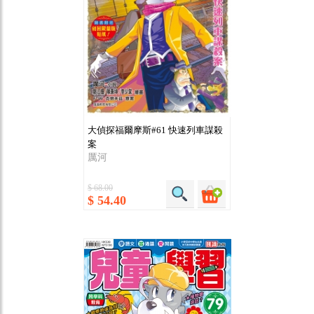
大偵探福爾摩斯#61 快速列車謀殺
案
厲河
$ 68.00
$ 54.40