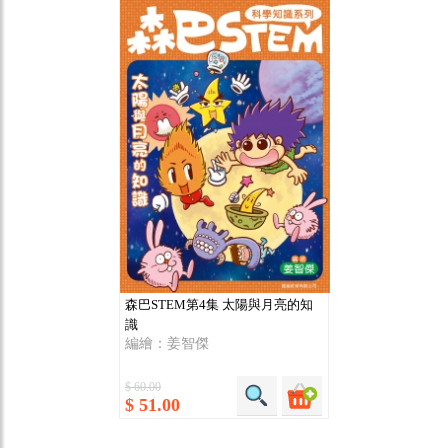
森巴STEM第4集 太陽與月亮的知
識
編繪：姜智傑
$ 60.00
$ 51.00