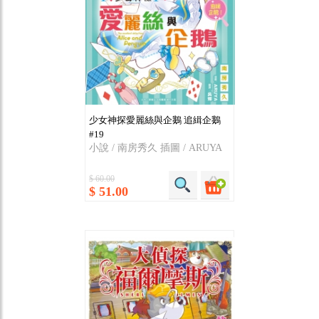
少女神探愛麗絲與企鵝 追緝企鵝
#19
小說 / 南房秀久 插圖 / ARUYA
$ 60.00
$ 51.00