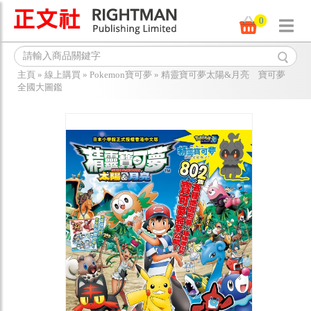
0
主頁
»
線上購買
»
Pokemon寶可夢
»
精靈寶可夢太陽&月亮 寶可夢
全國大圖鑑