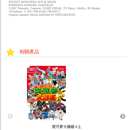
POCKET MONSTERS SUN & MOON
POKEMON ZENKOKU DAIZUKAN
©1997 Nintendo, Creatures, GAME FREAK, TV Tokyo, ShoPro, JR Kikaku.
©Pokémon. © 2017 PIKACHU PROJECT
Original Japanese edition published by SHOGAKUKAN.
相關產品
寶可夢大圖鑑 #上