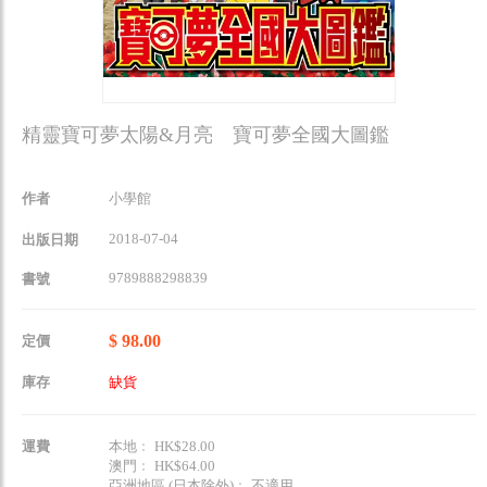
精靈寶可夢太陽&月亮 寶可夢全國大圖鑑
作者
小學館
2018-07-04
出版日期
9789888298839
書號
$ 98.00
定價
庫存
缺貨
運費
本地﹕ HK$28.00
澳門﹕ HK$64.00
亞洲地區 (日本除外)﹕ 不適用