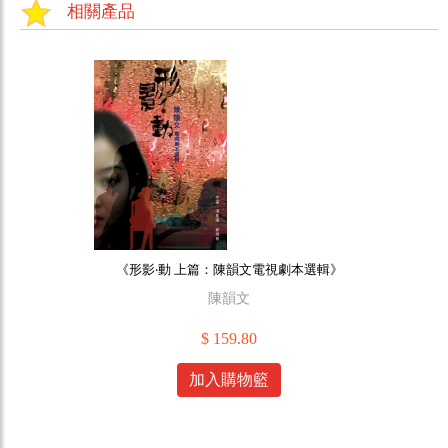
相關產品
《形影‧動 上篇：陳韻文電視劇本選輯》
陳韻文
$ 159.80
加入購物籃