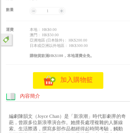
數量
1
運費
本地﹕ HK$0.00
澳門﹕ HK$50.00
亞洲地區 (日本除外)﹕ HK$200.00
日本或亞洲以外地區﹕ HK$300.00
購物貨款滿HK$100，本地運費全免。
加入購物籃
內容簡介
編劇陳韻文（Joyce Chan）是「新浪潮」時代影劇界的奇
葩，曾跟多位新浪導演合作。她擅長處理複雜的人脈線
索、生活際遇，撰寫多部作品都經得起時間考驗，觸動