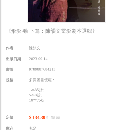
《形影‧動 下篇：陳韻文電影劇本選輯》
作者
陳韻文
2023-09-14
出版日期
9789887684213
書號
規格
多買圖書優惠︰
1本85折;
5本8折;
10本75折
$ 134.30
定價
$ 158.00
庫存
充足