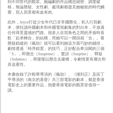
到不同世代的觀眾。她編劇的作品構思細密、調度破
格，無論懸疑、女性劇、處境劇都盡見她敏銳的時代觸
覺，寫人寫景都有血有肉。
此外，Joyce打從少女年代已非常國際化，初入行寫劇
本，便狂讀外國劇本和外國電視劇集的對白本，不放過
任何尋覓靈感的門路。很多人在寫角色之間的矛盾時喜
歡「起承轉合」的結構，而她可以一開頭就「合」。看
懸疑錯縱的《瘋劫》就可以看到她這方面巧妙的鋪排，
劇情透過「時序錯置」的技巧，正好配合希治閣的三個
「S」，即懸念（Suspense）、驚訝（Surprise）、釋疑
（Solution），再慢慢以懸念去建構，令劇情更有層次和
具追看性。
本書收錄了許鞍華導演的《瘋劫》、《撞到正》及區丁
平導演的《南京的基督》共三部電影的劇本，都是香港
電影史上的重要作品，熱愛香港電影的觀眾皆值得一
讀。