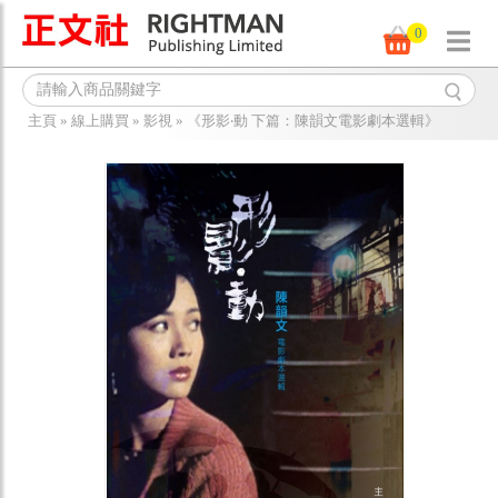
0
主頁
»
線上購買
»
影視
»
《形影‧動 下篇：陳韻文電影劇本選輯》