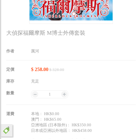
大偵探福爾摩斯 M博士外傳套裝
作者
厲河
$ 258.00
定價
$ 328.00
庫存
充足
數量
1
運費
本地﹕ HK$0.00
澳門﹕ HK$65.00
亞洲地區 (日本除外)﹕ HK$350.00
日本或亞洲以外地區﹕ HK$458.00