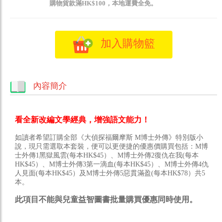
購物貨款滿HK$100，本地運費全免。
加入購物籃
內容簡介
看全新改編文學經典，增強語文能力！
如讀者希望訂購全部《大偵探福爾摩斯 M博士外傳》特別版小
說，現只需選取本套裝，便可以更便捷的優惠價購買包括：M博
士外傳1黑獄風雲(每本HK$45）、M博士外傳2復仇在我(每本
HK$45）、M博士外傳3第一滴血(每本HK$45）、M博士外傳4仇
人見面(每本HK$45）及M博士外傳5惡貫滿盈(每本HK$78）共5
本。
此項目不能與兒童益智圖書批量購買優惠同時使用。