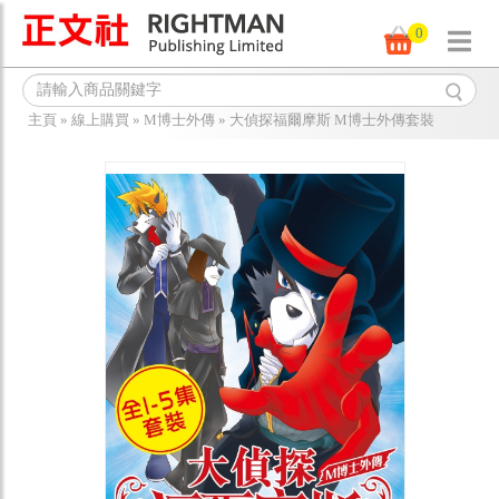
0
主頁
»
線上購買
»
M博士外傳
»
大偵探福爾摩斯 M博士外傳套裝