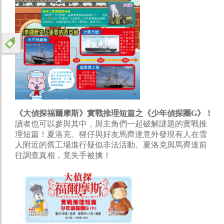
《大偵探福爾摩斯》實戰推理短篇之《少年偵探團G》！
讀者也可以參與其中，與主角們一起破解謎題的實戰推
理短篇！夏洛克、猩仔與好友馬齊達意外發現有人在雪
人附近的舊工場進行疑似非法活動。夏洛克與馬齊達前
往調查真相，竟失手被擒！