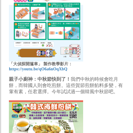
「大偵探開篷車」 製作教學影片：
https://youtu.be/qO6a6nOqXbQ
親子小廚神：中秋節快到了！
我們中秋的時候會吃月
餅，而韓國人則會吃煎餅。這些賀節煎餅餡料多變，有
葷有素，任君選擇。今年試試過一個韓風中秋節吧。