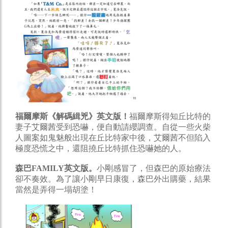
福爾摩斯《解碼緝兇》英文版！
福爾摩斯得知丘比特的
妻子艾爾茜受到恐嚇，便自動請纓調查。自從一些火柴
人圖案如鬼魅般出現在丘比特家中後，艾爾茜不但陷入
極度恐慌之中，還阻撓丘比特抓住恐嚇她的人。
森巴FAMILY英文版。
小剛感冒了，但森巴的原始療法
卻不奏效。為了讓小剛早日康復，森巴外出購藥，結果
當然是弄得一塌胡塗！