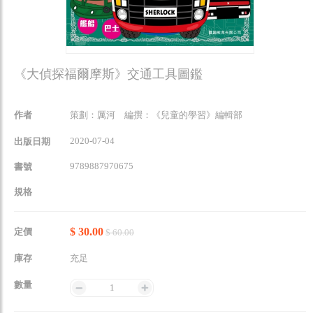
《大偵探福爾摩斯》交通工具圖鑑
作者
策劃：厲河 編撰：《兒童的學習》編輯部
2020-07-04
出版日期
9789887970675
書號
規格
$ 30.00
定價
$ 60.00
庫存
充足
數量
1