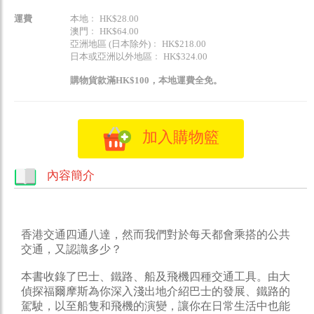
運費
本地﹕ HK$28.00
澳門﹕ HK$64.00
亞洲地區 (日本除外)﹕ HK$218.00
日本或亞洲以外地區﹕ HK$324.00
購物貨款滿HK$100，本地運費全免。
加入購物籃
內容簡介
香港交通四通八達，然而我們對於每天都會乘搭的公共
交通，又認識多少？
本書收錄了巴士、鐵路、船及飛機四種交通工具。由大
偵探福爾摩斯為你深入淺出地介紹巴士的發展、鐵路的
駕駛，以至船隻和飛機的演變，讓你在日常生活中也能