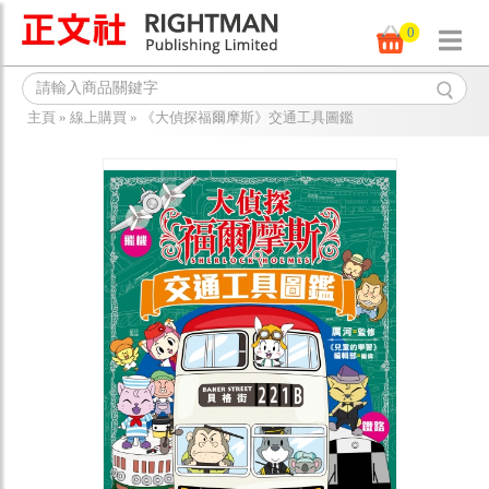
0
主頁
»
線上購買
»
《大偵探福爾摩斯》交通工具圖鑑