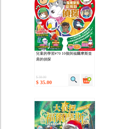
兒童的學習#70 10個與福爾摩斯並
肩的偵探
$ 38.00
$ 35.00