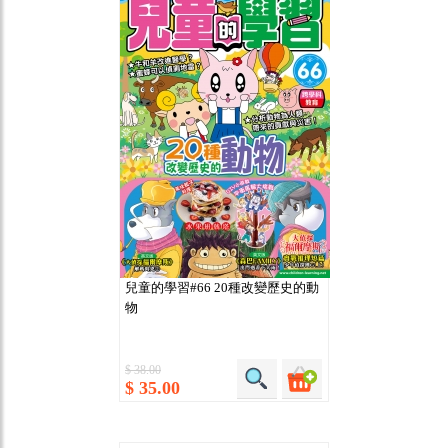
兒童的學習#66 20種改變歷史的動
物
$ 38.00
$ 35.00