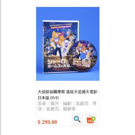
大偵探福爾摩斯 逃獄大追捕大電影
日本版 DVD
原著：厲河 編劇：袁建滔 導
演：袁建滔、鄒榮肇
$ 299.00