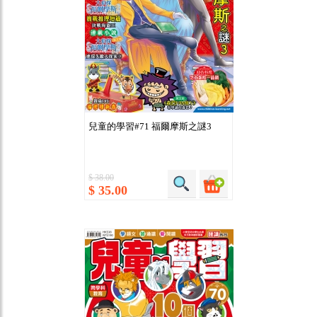
兒童的學習#71 福爾摩斯之謎3
$ 38.00
$ 35.00