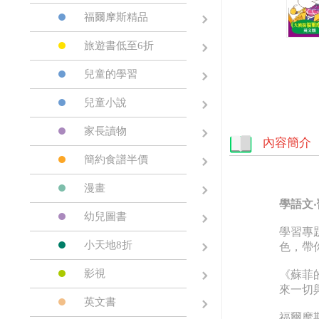
福爾摩斯精品
旅遊書低至6折
兒童的學習
兒童小說
家長讀物
內容簡介
簡約食譜半價
漫畫
學語文‧
幼兒圖書
學習專
小天地8折
色，帶
影視
《蘇菲
來一切
英文書
福爾摩