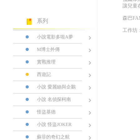
讓兒童
森巴F
系列
工作坊
小說電影多啦A夢
M博士外傳
實戰推理
西遊記
小說 愛麗絲與企鵝
小說 名偵探柯南
怪盜基德
小說 怪盜JOKER
蘇菲的奇幻之航