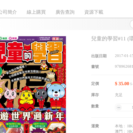
公司簡介
線上購買
廣告查詢
資源下載
兒童的學習#11 
2017-01-1
出版日期
97896268
書號
$ 35.00
定價
$
庫存
充足
數量
運費
本地﹕ HK$
澳門﹕ HK$