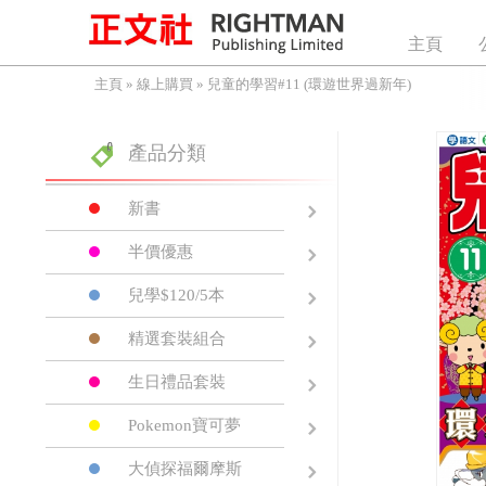
主頁
主頁
»
線上購買
»
兒童的學習#11 (環遊世界過新年)
產品分類
新書
半價優惠
兒學$120/5本
精選套裝組合
生日禮品套裝
Pokemon寶可夢
大偵探福爾摩斯