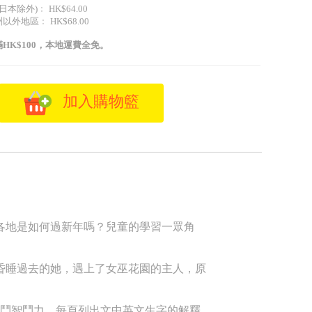
日本除外)﹕ HK$64.00
外地區﹕ HK$68.00
HK$100，本地運費全免。
加入購物籃
各地是如何過新年嗎？兒童的學習一眾角
昏睡過去的她，遇上了女巫花園的主人，原
人鬥智鬥力。每頁列出文中英文生字的解釋，