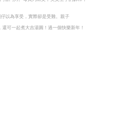
剛仔以為享受，實際卻是受難。親子
，還可一起煮大吉湯圓！過一個快樂新年！