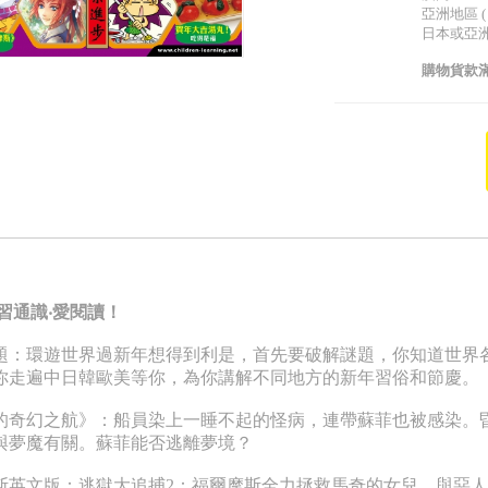
亞洲地區 (
日本或亞洲以
購物貨款滿
習通識‧愛閱讀！
題：環遊世界過新年想得到利是，首先要破解謎題，你知道世界
你走遍中日韓歐美等你，為你講解不同地方的新年習俗和節慶。
的奇幻之航》：船員染上一睡不起的怪病，連帶蘇菲也被感染。
與夢魔有關。蘇菲能否逃離夢境？
斯英文版：逃獄大追捕2：福爾摩斯全力拯救馬奇的女兒，與惡